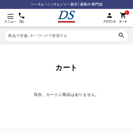
ソーチェーン（チェンソー替刃）通販の専門店
0
person
shopping_cart
メニュー
アカウント
カート
TEL
search
search
カート
ACCOUNT MENU
meeting_room
person
ログイン
新規会員登録
現在、カートに商品はありません。
カテゴリーから探す
利用規約