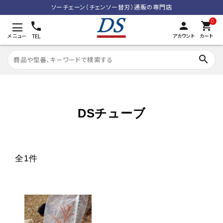
ソーチェーン（チェンソー替刃）通販の専門店
0
person
shopping_cart
メニュー
アカウント
カート
TEL
search
search
DSチューブ
ACCOUNT MENU
meeting_room
person
ログイン
新規会員登録
全1件
カテゴリーから探す
利用規約