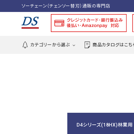
ソーチェーン（チェンソー替刃）通販の専門店
カテゴリーから選ぶ
商品カタログはこち
search
ACCOUNT MENU
meeting_room
person
ログイン
新規会員登録
カテゴリーから探す
D4シリーズ(18HX)林業用
利用規約