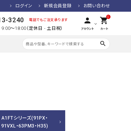
ログイン
新規会員登録
お問い合わせ
0
person
shopping_cart
13-3240
電話でもご注文承ります
9:00～18:00（定休日 - 土日祝）
アカウント
カート
search
A1FTシリーズ(91PX・
91VXL・63PM3・H35)