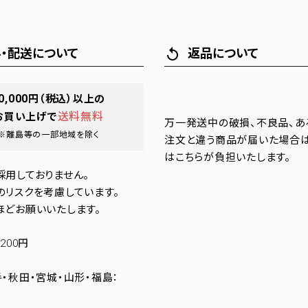
・配送について
返品について
replay
0,000
円（税込）以上の
送料無料
お買い上げで
万一発送中の破損、不良品、あ
※離島等の一部地域を除く
注文と違う商品が届いた場合
はこちらが負担いたします。
採用しておりません。
のリスクを考慮しています。
ほどお願いいたします。
200円
・秋田・宮城・山形・福島：