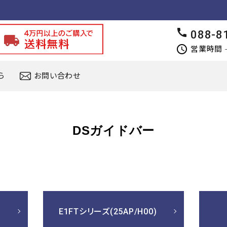
call
088-8
schedule
営業時間 - 
ら
お問い合わせ
DSガイドバー
E1FTシリーズ(25AP/H00)