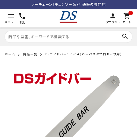
ソーチェーン（チェンソー替刃）通販の専門店
0
person
shopping_cart
メニュー
アカウント
カート
TEL
search
ホーム
商品一覧
DSガイドバー1.6-64（ハーベスタプロセッサ用）
search
ACCOUNT MENU
meeting_room
person
ログイン
新規会員登録
カテゴリーから探す
利用規約